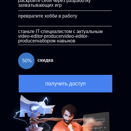
раскройте себя через разработку
захватывающих игр
превратите хобби в работу
станьте IT-специалистом с актуальным
video-editor-producervideo-editor-
producerнабором навыков
скидка
50%
получить доступ