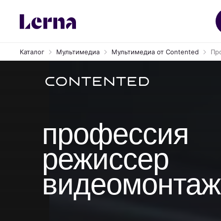
Каталог
Мультимедиа
Мультимедиа от Contented
Пр
профессия
режиссер
видеомонтаж