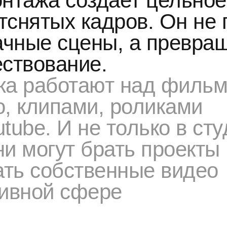
нтажа создает цельное
тснятых кадров. Он не 
ачные сцены, а превра
ествование.
а работают над фильм
, клипами, роликами
tube. И не только в ст
ни могут брать проекты
ать собственные видео
тивной сфере