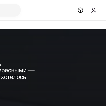
ь
тересными —
 хотелось