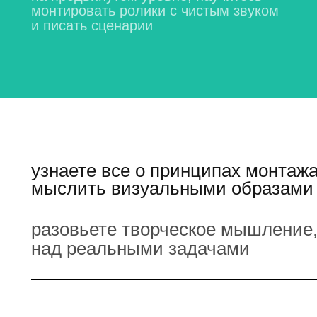
монтировать ролики с чистым звуком
и писать сценарии
узнаете все о принципах монтажа
мыслить визуальными образами
разовьете творческое мышление,
над реальными задачами