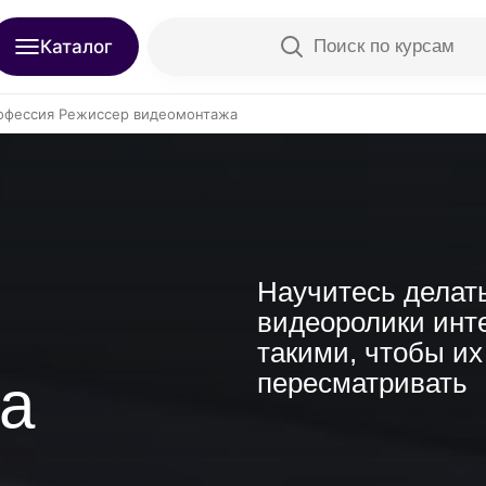
Каталог
Поиск по курсам
офессия Режиссер видеомонтажа
Научитесь делат
видеоролики ин
такими, чтобы их
пересматривать
а