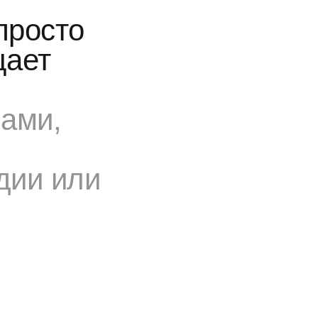
просто
щает
ами,
удии или