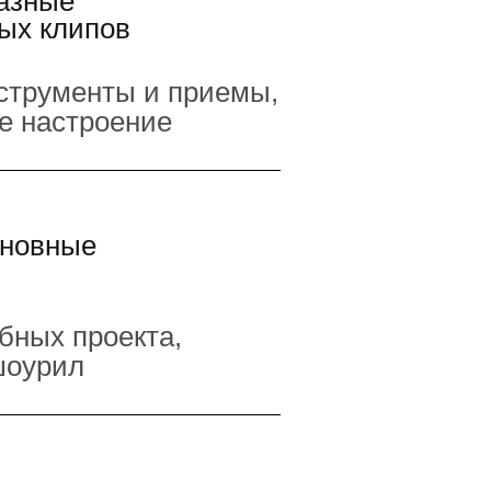
разные
ых клипов
струменты и приемы,
ое настроение
сновные
бных проекта,
шоурил