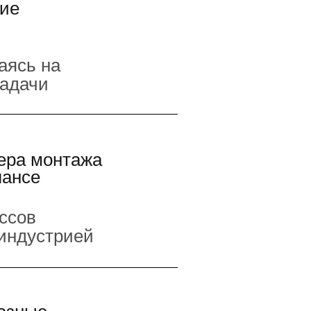
кие
аясь на
задачи
ера монтажа
лансе
ссов
 индустрией